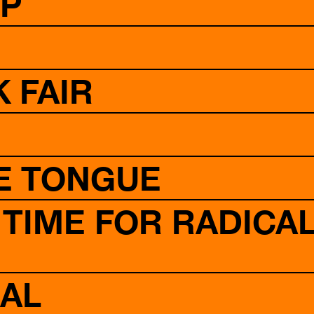
P
 FAIR
HE TONGUE
E TIME FOR RADICA
UAL